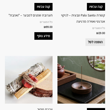
קנה עכשיו
קנה עכשיו
קטורת Palo Santo טבעית – לניקוי
תערובת שמנים למבער – "ואהבת"
אנרגטי ואווירה מרגיעה
כל המוצרים
₪
99.00
כל המוצרים
₪
29.00
מידע נוסף
הוספה לסל
למוצר
זה
יש
מספר
סוגים.
ניתן
לבחור
את
האפשרויות
ערכת טיהור