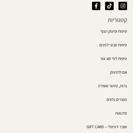
F
T
I
a
i
n
c
k
s
קטגוריות
e
t
t
b
o
a
o
k
g
טיפוח ופינוק הגוף
o
r
k
a
טיפוח טבעי לפנים
-
m
f
טיפוח לפי סוג עור
אם ולתינוק
נרות, טיהור ואווירה
מוצרים נלווים
סדנאות
שובר דיגיטלי – GIFT CARD