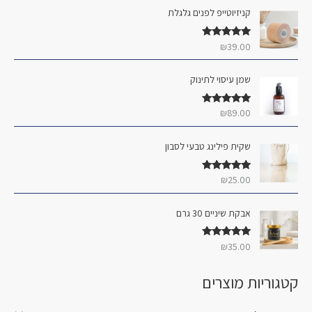
י
י
קניזיוטייפ לפנים גלגלת
ר
מ
מ
:
ל
ל
דורג
5.00
₪
39.00
מתוך 5
י
י
שמן עיסוי לתינוק
דורג
5.00
₪
89.00
מתוך 5
שקית פילינג טבעי לסבון
דורג
5.00
₪
25.00
מתוך 5
אבקת שיניים 30 גרם
דורג
5.00
₪
35.00
מתוך 5
קטגוריות מוצרים