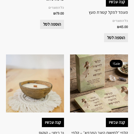
קנה עכשיו
בעמוד
כל המוצרים
המוצר
מעמד למקל קטורת מעץ
₪
79.00
כל המוצרים
הוספה לסל
₪
45.00
הוספה לסל
המחיר
המחיר
המקורי
הנוכחי
Sale!
היה:
הוא:
₪149.00.
₪220.00.
קנה עכשיו
קנה עכשיו
קלפי ״לחישות היער המרפא״ – קלפי
נר ריחני – קוקוס