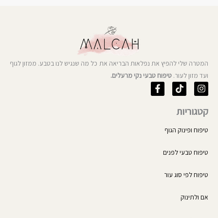
המטרה שלי להפיץ את נפלאות הבריאה את כל מה שנגיש לנו בטבע. ממזון לגוף
ועד מזון לעור.
טיפוח טבעי נקי מרעלים.
F
T
I
a
i
n
c
k
s
קטגוריות
e
t
t
b
o
a
o
k
g
טיפוח ופינוק הגוף
o
r
k
a
טיפוח טבעי לפנים
-
m
f
טיפוח לפי סוג עור
אם ולתינוק