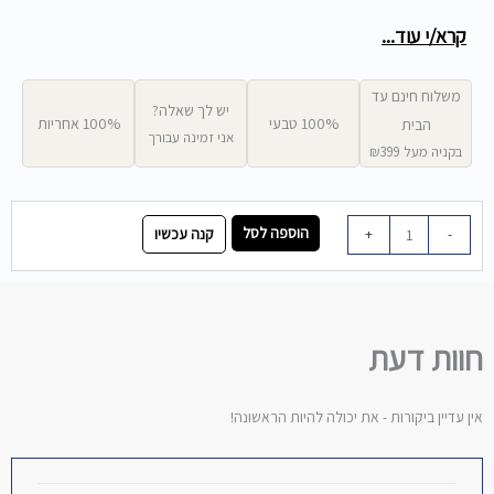
קרא/י עוד...
משלוח חינם עד
יש לך שאלה?
100% טבעי
100% אחריות
הבית
אני זמינה עבורך
בקניה מעל ₪399
כמות
הוספה לסל
קנה עכשיו
+
-
של
כלים
משלימים
לערכת
חוות דעת
איפור
אין עדיין ביקורות - את יכולה להיות הראשונה!