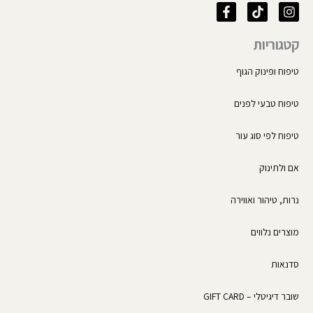
F
T
I
a
i
n
c
k
s
קטגוריות
e
t
t
b
o
a
o
k
g
טיפוח ופינוק הגוף
o
r
k
a
טיפוח טבעי לפנים
-
m
f
טיפוח לפי סוג עור
אם ולתינוק
נרות, טיהור ואווירה
מוצרים נלווים
סדנאות
שובר דיגיטלי – GIFT CARD