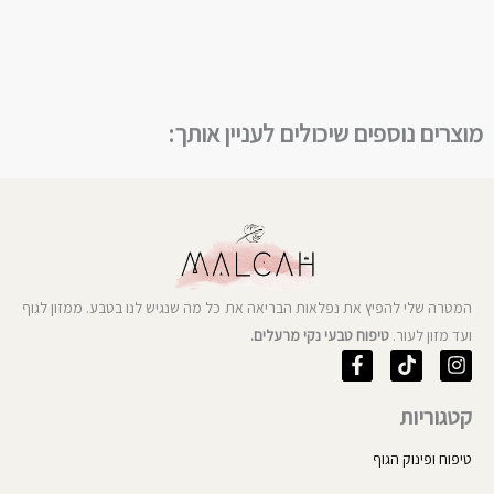
מוצרים נוספים שיכולים לעניין אותך:
המטרה שלי להפיץ את נפלאות הבריאה את כל מה שנגיש לנו בטבע. ממזון לגוף
ועד מזון לעור.
טיפוח טבעי נקי מרעלים.
F
T
I
a
i
n
c
k
s
קטגוריות
e
t
t
b
o
a
o
k
g
טיפוח ופינוק הגוף
o
r