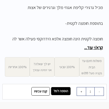
מכיל גרגירי קליפת אגוזי מלך וגרגירים של אצות
בתוספת חומצה לקטית-
חומצה לקטית הינה חומצה אלפא הידרוקסי פעילה אשר לה
יכולות קילוף של השכבות הפנימיות יותר של האפידרמיס.
קרא/י עוד...
במינונים גבוהים של 5%-8% ומעלה היא מקלפת ובמינונים
משלוח חינם עד
נמוכים היא תשפיע בעיקר על הגברת לחות העור ותשמש כנוגד
יש לך שאלה?
100% טבעי
100% אחריות
הבית
אני זמינה עבורך
חמצון.
בקניה מעל ₪399
כמות
הוספה לסל
קנה עכשיו
+
-
של
פילינג
עדין