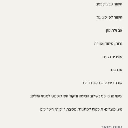
k
a
טיפוח טבעי לפנים
-
m
f
טיפוח לפי סוג עור
אם ולתינוק
נרות, טיהור ואווירה
מוצרים נלווים
סדנאות
שובר דיגיטלי – GIFT CARD
עיסוי פנים יפני בשילוב גוואשה ודיקור סיני קוסמטי לאנטי אייג'ינג
מיני מוצרים- תוספות למתנות/ מסיבת רווקות/ ריטריטים
ניווט מהיר