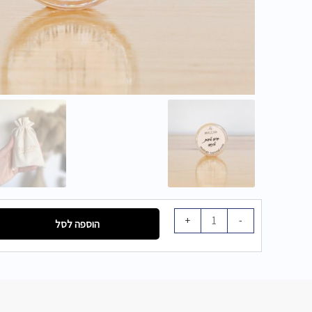
כמות
+
-
הוספה לסל
של
קיט
נסיעות
5
מוצרי