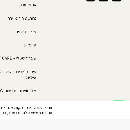
a
i
n
אם ולתינוק
c
k
s
e
t
t
b
o
a
נרות, טיהור ואווירה
o
k
g
o
r
k
a
מוצרים נלווים
-
m
f
סדנאות
שובר דיגיטלי – GIFT CARD
עיסוי פנים יפני בשילוב 
אייג'ינג
מיני מוצרים- תוספות למ
אני אוהבת עוגיות – מקווה שגם את :) באתר שלי מתבצע שימוש בקב
אם את ממשיכה לגלוש באתר, כנראה