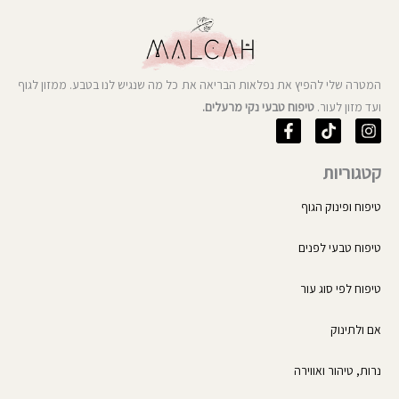
המטרה שלי להפיץ את נפלאות הבריאה את כל מה שנגיש לנו בטבע. ממזון לגוף
ועד מזון לעור.
טיפוח טבעי נקי מרעלים.
F
T
I
a
i
n
c
k
s
קטגוריות
e
t
t
b
o
a
o
k
g
טיפוח ופינוק הגוף
o
r
k
a
טיפוח טבעי לפנים
-
m
f
טיפוח לפי סוג עור
אם ולתינוק
נרות, טיהור ואווירה