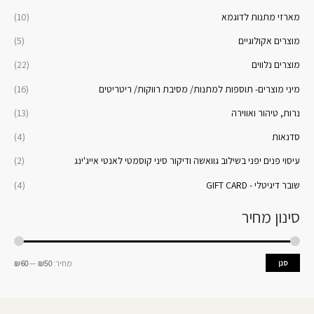
מארזי מתנות לדוגמא
(10)
מוצרים אקולוגיים
(5)
מוצרים נלווים
(22)
מיני מוצרים- תוספות למתנות/ מסיבת רווקות/ ריטריטים
(16)
נרות, טיהור ואווירה
(13)
סדנאות
(4)
עיסוי פנים יפני בשילוב גוואשה ודיקור סיני קוסמטי לאנטי אייג'ינג
(2)
שובר דיגיטלי - GIFT CARD
(4)
סינון מחיר
סנן
מחיר:
₪50
—
₪60