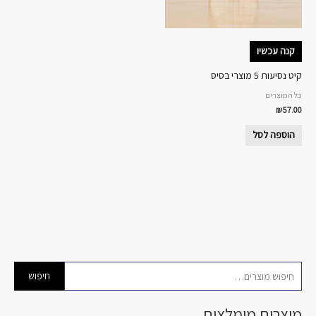
קנה עכשיו
קיט נסיעות 5 מוצרי בסיס
כל המוצרים
₪
57.00
הוספה לסל
ח
מ
מ
חיפוש
י
ח
ח
פ
מוצרים מומלצים
י
י