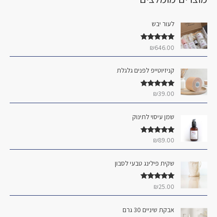
ו
ר
ר
ש
מ
מ
לעור יבש
ע
י
ק
ב
דורג
5.00
₪
646.00
נ
ס
מתוך 5
ו
י
י
קניזיוטייפ לפנים גלגלת
ר
מ
מ
:
ל
ל
דורג
5.00
₪
39.00
מתוך 5
י
י
שמן עיסוי לתינוק
דורג
5.00
₪
89.00
מתוך 5
שקית פילינג טבעי לסבון
דורג
5.00
₪
25.00
מתוך 5
אבקת שיניים 30 גרם