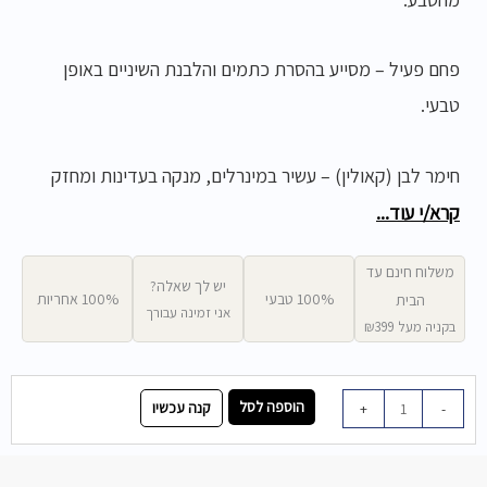
פחם פעיל – מסייע בהסרת כתמים והלבנת השיניים באופן
טבעי.
חימר לבן (קאולין) – עשיר במינרלים, מנקה בעדינות ומחזק
את האמייל.
קרא/י עוד...
משלוח חינם עד
קסיליטול – ממתיק טבעי שתורם לבריאות חלל הפה ומונע
יש לך שאלה?
100% טבעי
100% אחריות
הבית
אני זמינה עבורך
הצטברות חיידקים.
בקניה מעל ₪399
שמן אתרי מנטה – מעניק תחושת רעננות טבעית וניחוח נעים
כמות
הוספה לסל
קנה עכשיו
+
-
של
לאורך זמן.
אבקת
שיניים