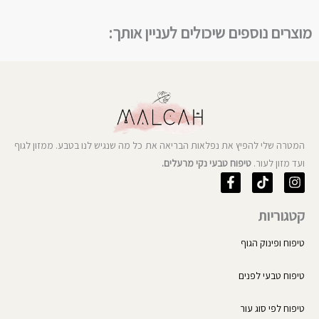
מוצרים נוספים שיכולים לעניין אותך:
המטרה שלי להפיץ את נפלאות הבריאה את כל מה שנגיש לנו בטבע. ממזון לגוף
ועד מזון לעור.
טיפוח טבעי נקי מרעלים.
F
T
I
a
i
n
c
k
s
קטגוריות
e
t
t
b
o
a
o
k
g
טיפוח ופינוק הגוף
o
r
k
a
טיפוח טבעי לפנים
-
m
f
טיפוח לפי סוג עור