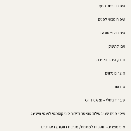
b
o
a
o
k
g
טיפוח ופינוק הגוף
o
r
k
a
טיפוח טבעי לפנים
-
m
f
טיפוח לפי סוג עור
אם ולתינוק
נרות, טיהור ואווירה
מוצרים נלווים
סדנאות
שובר דיגיטלי – GIFT CARD
עיסוי פנים יפני בשילוב גוואשה ודיקור סיני קוסמטי לאנטי אייג'ינג
מיני מוצרים- תוספות למתנות/ מסיבת רווקות/ ריטריטים