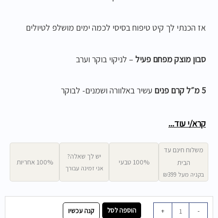
אז הכנתי לך קיט טיפוח בסיסי לכמה ימים מושלפ לטיולים
סבון מוצק מפחם פעיל
– לניקוי בוקר וערב
5 מ״ל קרם פנים
עשיר באלוורה ושמנים- לבוקר
שמפו טבעי
– לשיער ולגוף 50 מ"ל
קרא/י עוד...
משלוח חינם עד
3 מ״ל סרום הזנה-
100% שמנים טהורים להזנה לערב
יש לך שאלה?
100% טבעי
100% אחריות
הבית
אני זמינה עבורך
בקניה מעל ₪399
5 מ״ל קרם דאודורנט טבעי
כמות
הוספה לסל
קנה עכשיו
+
-
של
שפתון
לחות כי תמיד בנופש השפתיים מתייבשות