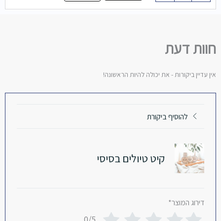
קיט
טיולים
וכמובן כל זה נכנס בתוך נרתיק מהמם של Malcah
בסיסי
חוות דעת
*תמונות להמחשה
אין עדיין ביקורות - את יכולה להיות הראשונה!
להוסיף ביקורת
קיט טיולים בסיסי
דירוג המוצר
*
0/5