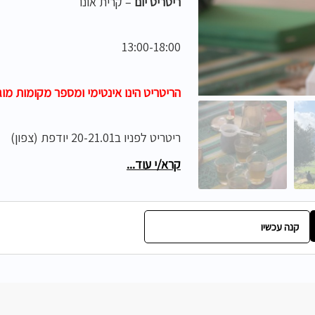
ריטריט יום
– קרית אונו
13:00-18:00
הריטריט
הינו
אינטימי
ומספר
מקומות
מוג
ריטריט לפניו ב20-21.01 יודפת (צפון)
קרא/י עוד...
ביטול 3 ימים לפני – החזר של 50%
קנה עכשיו
ביטול 24 שעות לפני – אין החזר