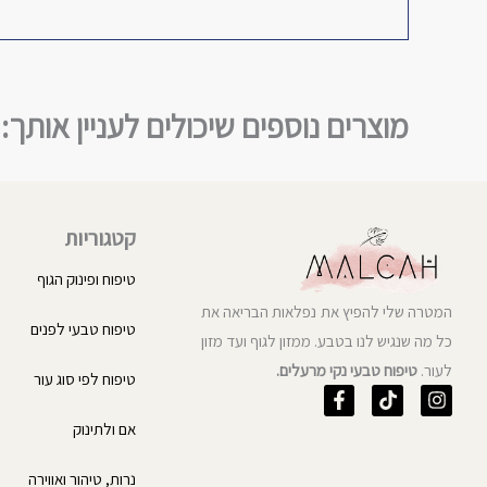
מוצרים נוספים שיכולים לעניין אותך:
קטגוריות
טיפוח ופינוק הגוף
המטרה שלי להפיץ את נפלאות הבריאה את
טיפוח טבעי לפנים
כל מה שנגיש לנו בטבע. ממזון לגוף ועד מזון
לעור.
טיפוח טבעי נקי מרעלים.
טיפוח לפי סוג עור
F
T
I
a
i
n
אם ולתינוק
c
k
s
e
t
t
b
o
a
נרות, טיהור ואווירה