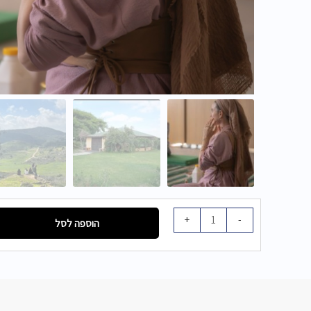
כמות
+
-
הוספה לסל
של
ריטריט
יום
נשי
-